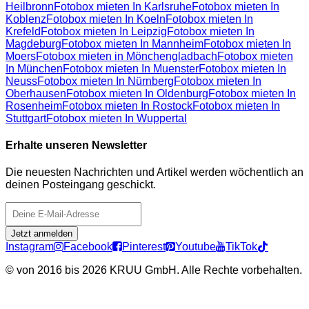
Heilbronn
Fotobox mieten In Karlsruhe
Fotobox mieten In
Koblenz
Fotobox mieten In Koeln
Fotobox mieten In
Krefeld
Fotobox mieten In Leipzig
Fotobox mieten In
Magdeburg
Fotobox mieten In Mannheim
Fotobox mieten In
Moers
Fotobox mieten in Mönchengladbach
Fotobox mieten
In München
Fotobox mieten In Muenster
Fotobox mieten In
Neuss
Fotobox mieten In Nürnberg
Fotobox mieten In
Oberhausen
Fotobox mieten In Oldenburg
Fotobox mieten In
Rosenheim
Fotobox mieten In Rostock
Fotobox mieten In
Stuttgart
Fotobox mieten In Wuppertal
Erhalte unseren Newsletter
Die neuesten Nachrichten und Artikel werden wöchentlich an
deinen Posteingang geschickt.
Jetzt anmelden
Instagram
Facebook
Pinterest
Youtube
TikTok
©
von 2016 bis 2026 KRUU GmbH. Alle Rechte vorbehalten.