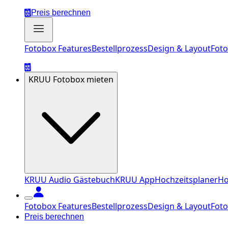
Preis berechnen
Fotobox Features
Bestellprozess
Design & Layout
Foto
KRUU Fotobox mieten
KRUU Audio Gästebuch
KRUU App
Hochzeitsplaner
Ho
Fotobox Features
Bestellprozess
Design & Layout
Foto
Preis berechnen