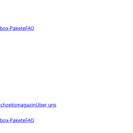
box-Pakete
FAQ
chzeitsmagazin
Über uns
box-Pakete
FAQ