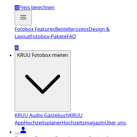
Preis berechnen
Fotobox Features
Bestellprozess
Design &
Layout
Fotobox-Pakete
FAQ
KRUU Fotobox mieten
KRUU Audio Gästebuch
KRUU
App
Hochzeitsplaner
Hochzeitsmagazin
Über uns