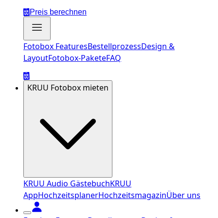
Preis berechnen
Fotobox Features
Bestellprozess
Design &
Layout
Fotobox-Pakete
FAQ
KRUU Fotobox mieten
KRUU Audio Gästebuch
KRUU
App
Hochzeitsplaner
Hochzeitsmagazin
Über uns