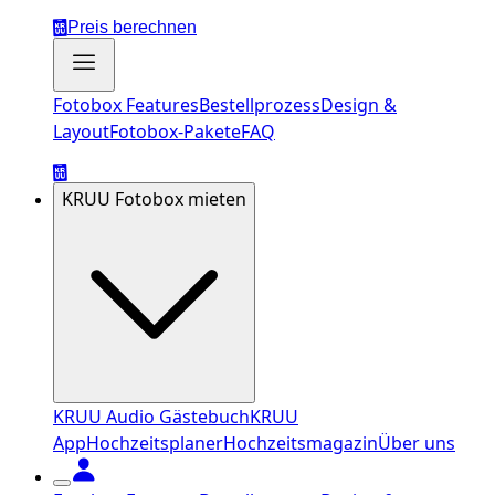
Preis berechnen
Fotobox Features
Bestellprozess
Design &
Layout
Fotobox-Pakete
FAQ
KRUU Fotobox mieten
KRUU Audio Gästebuch
KRUU
App
Hochzeitsplaner
Hochzeitsmagazin
Über uns