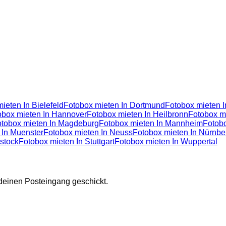
ieten In Bielefeld
Fotobox mieten In Dortmund
Fotobox mieten 
obox mieten In Hannover
Fotobox mieten In Heilbronn
Fotobox mi
tobox mieten In Magdeburg
Fotobox mieten In Mannheim
Fotobo
 In Muenster
Fotobox mieten In Neuss
Fotobox mieten In Nürnbe
stock
Fotobox mieten In Stuttgart
Fotobox mieten In Wuppertal
deinen Posteingang geschickt.