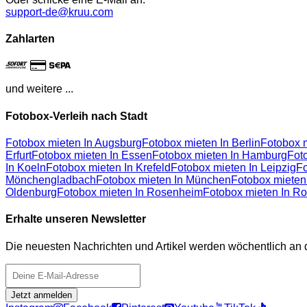
support-de@kruu.com
Zahlarten
und weitere ...
Fotobox-Verleih nach Stadt
Fotobox mieten In Augsburg
Fotobox mieten In Berlin
Fotobox m
Erfurt
Fotobox mieten In Essen
Fotobox mieten In Hamburg
Fot
In Koeln
Fotobox mieten In Krefeld
Fotobox mieten In Leipzig
Fo
Mönchengladbach
Fotobox mieten In München
Fotobox mieten
Oldenburg
Fotobox mieten In Rosenheim
Fotobox mieten In Ro
Erhalte unseren Newsletter
Die neuesten Nachrichten und Artikel werden wöchentlich an 
Jetzt anmelden