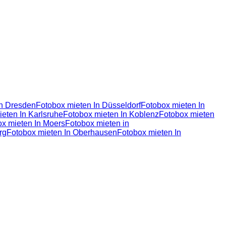
In Dresden
Fotobox mieten In Düsseldorf
Fotobox mieten In
eten In Karlsruhe
Fotobox mieten In Koblenz
Fotobox mieten
x mieten In Moers
Fotobox mieten in
rg
Fotobox mieten In Oberhausen
Fotobox mieten In