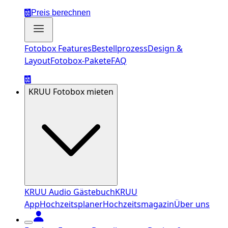
Preis berechnen
Fotobox Features
Bestellprozess
Design &
Layout
Fotobox-Pakete
FAQ
KRUU Fotobox mieten
KRUU Audio Gästebuch
KRUU
App
Hochzeitsplaner
Hochzeitsmagazin
Über uns