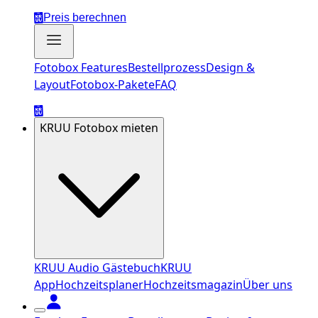
Preis berechnen
Fotobox Features
Bestellprozess
Design &
Layout
Fotobox-Pakete
FAQ
KRUU Fotobox mieten
KRUU Audio Gästebuch
KRUU
App
Hochzeitsplaner
Hochzeitsmagazin
Über uns