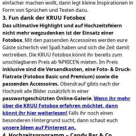
einfacher machen wollt, dann legt kleine Inspirationen in
Form von Sprüchen und Texten dazu.
3. Fun dank der KRUU Fotobox
Das ultimative Highlight und auf Hochzeitsfeiern
nicht mehr wegzudenken ist der Einsatz einer
Fotobox
. Mit den passenden Accessoires werden eure
Gäste sicherlich viel Spaß haben und sich die Zeit damit
vertreiben. Die KRUU Fotobox könnt ihr bereits zum
unschlagbaren Preis ab %PRICE% mieten. Im Preis
inklusive sind die Versandkosten, eine Foto- & Druck-
Flatrate (Fotobox Basic und Premium) sowie die
passenden Accessoires.
Obendrauf gibts nach der
Hochzeit alle Bilder zusätzlich in einer
passwortgeschützten Online-Galerie
.
Wenn ihr mehr
über die KRUU Fotobox erfahren möchtet, dann
könnt ihr hier weiterlesen!
Falls ihr noch einen
besonderen Hintergrund sucht, dann schaut euch
unsere Ideen auf Pinterest an.
4. Hochzeitsprogramm – Candy Bar & Co.