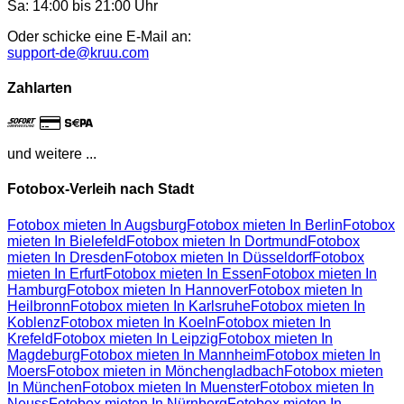
Sa: 14:00 bis 21:00 Uhr
Oder schicke eine E-Mail an:
support-de@kruu.com
Zahlarten
und weitere ...
Fotobox-Verleih nach Stadt
Fotobox mieten In Augsburg
Fotobox mieten In Berlin
Fotobox
mieten In Bielefeld
Fotobox mieten In Dortmund
Fotobox
mieten In Dresden
Fotobox mieten In Düsseldorf
Fotobox
mieten In Erfurt
Fotobox mieten In Essen
Fotobox mieten In
Hamburg
Fotobox mieten In Hannover
Fotobox mieten In
Heilbronn
Fotobox mieten In Karlsruhe
Fotobox mieten In
Koblenz
Fotobox mieten In Koeln
Fotobox mieten In
Krefeld
Fotobox mieten In Leipzig
Fotobox mieten In
Magdeburg
Fotobox mieten In Mannheim
Fotobox mieten In
Moers
Fotobox mieten in Mönchengladbach
Fotobox mieten
In München
Fotobox mieten In Muenster
Fotobox mieten In
Neuss
Fotobox mieten In Nürnberg
Fotobox mieten In