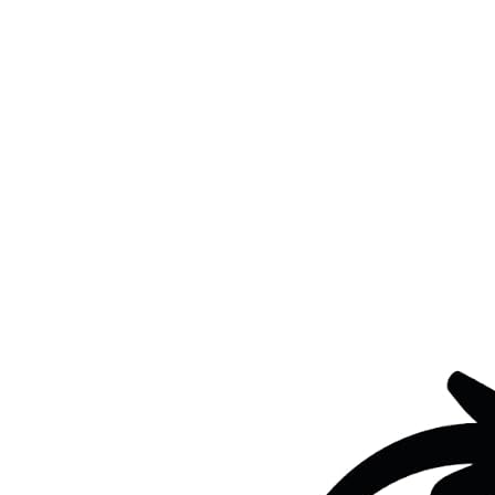
Geschenke für den Bräutigam zur
Diademhochzeit
Er würde sich sicherlich über ein Fotoerinnerungsalbum
freuen.
Oder über eine Reisebuchung für den ersten
gemeinsamen Urlaub, den du mit ihm in der
Anfangsphase der Beziehung erlebt hattest.
Eine
Reise in die Vergangenheit kann Schmetterlinge im
Bauch wieder flattern lassen.
Wenn er dich immer bekocht hat, dann lade ihn doch
einfach mal zu einem besonderen Dinnerabend ein