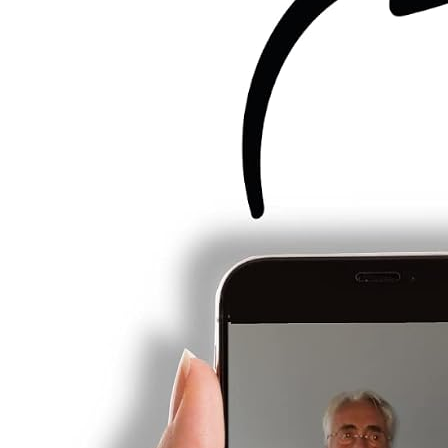
oder koche selbst.
Dazu kannst du deine Kinder, falls du
welche hast, mit integrieren und aufwändige Tischdeko
bei Kerzenschein organisieren und drapieren. Du kannst
ihm auch Konzerttickets für seinen Lieblingsmusiker
schenken.
Dir wird bestimmt etwas Passendes
einfallen, schließlich kennst du ihn nach 48 Jahren
Ehe am besten.
Wenn du als Gast eingeladen bist, hast
du nun vielleicht ein paar Anregungen erhalten, was du
dem Paar schenken kannst.