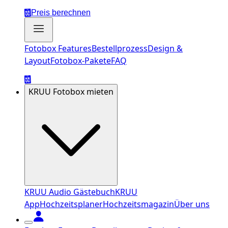
Preis berechnen
Fotobox Features
Bestellprozess
Design &
Layout
Fotobox-Pakete
FAQ
KRUU Fotobox mieten
KRUU Audio Gästebuch
KRUU
App
Hochzeitsplaner
Hochzeitsmagazin
Über uns