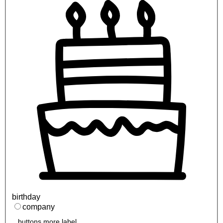
birthday
company
buttons.more.label