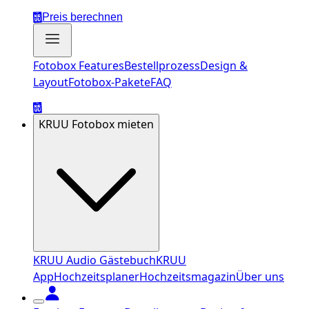
Preis berechnen
Fotobox Features
Bestellprozess
Design &
Layout
Fotobox-Pakete
FAQ
KRUU Fotobox mieten
KRUU Audio Gästebuch
KRUU
App
Hochzeitsplaner
Hochzeitsmagazin
Über uns