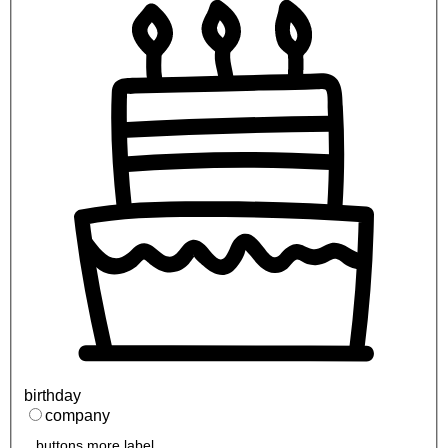
birthday
company
buttons.more.label