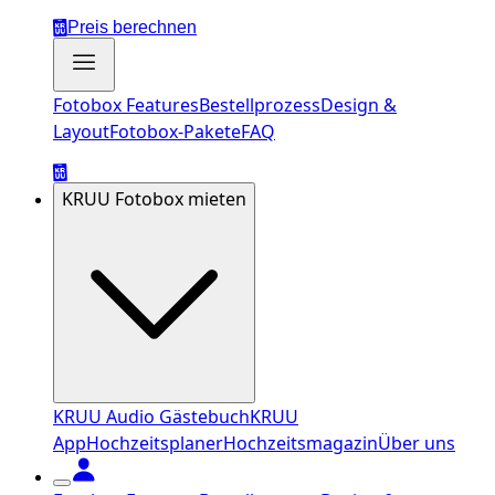
Preis berechnen
Fotobox Features
Bestellprozess
Design &
Layout
Fotobox-Pakete
FAQ
KRUU Fotobox mieten
KRUU Audio Gästebuch
KRUU
App
Hochzeitsplaner
Hochzeitsmagazin
Über uns