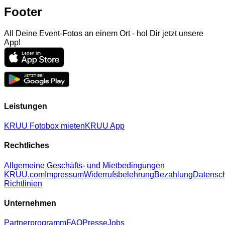
Footer
All Deine Event-Fotos an einem Ort - hol Dir jetzt unsere
App!
Leistungen
KRUU Fotobox mieten
KRUU App
Rechtliches
Allgemeine Geschäfts- und Mietbedingungen
KRUU.com
Impressum
Widerrufsbelehrung
Bezahlung
Datensc
Richtlinien
Unternehmen
Partnerprogramm
FAQ
Presse
Jobs