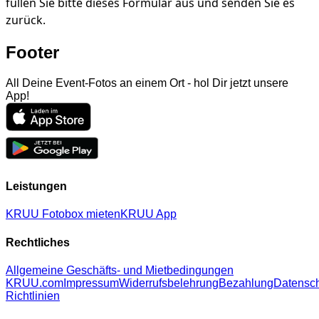
füllen Sie bitte dieses Formular aus und senden Sie es
zurück.
Footer
All Deine Event-Fotos an einem Ort - hol Dir jetzt unsere
App!
Leistungen
KRUU Fotobox mieten
KRUU App
Rechtliches
Allgemeine Geschäfts- und Mietbedingungen
KRUU.com
Impressum
Widerrufsbelehrung
Bezahlung
Datensc
Richtlinien