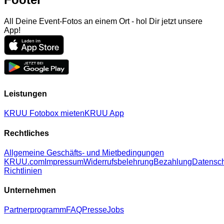
All Deine Event-Fotos an einem Ort - hol Dir jetzt unsere
App!
Leistungen
KRUU Fotobox mieten
KRUU App
Rechtliches
Allgemeine Geschäfts- und Mietbedingungen
KRUU.com
Impressum
Widerrufsbelehrung
Bezahlung
Datensc
Richtlinien
Unternehmen
Partnerprogramm
FAQ
Presse
Jobs