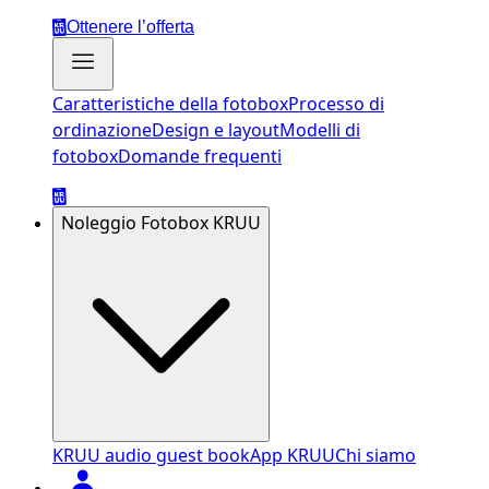
Ottenere l’offerta
Caratteristiche della fotobox
Processo di
ordinazione
Design e layout
Modelli di
fotobox
Domande frequenti
Noleggio Fotobox KRUU
KRUU audio guest book
App KRUU
Chi siamo