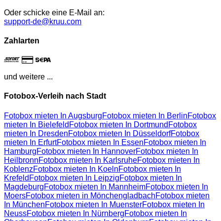
Oder schicke eine E-Mail an:
support-de@kruu.com
Zahlarten
und weitere ...
Fotobox-Verleih nach Stadt
Fotobox mieten In Augsburg
Fotobox mieten In Berlin
Fotobox
mieten In Bielefeld
Fotobox mieten In Dortmund
Fotobox
mieten In Dresden
Fotobox mieten In Düsseldorf
Fotobox
mieten In Erfurt
Fotobox mieten In Essen
Fotobox mieten In
Hamburg
Fotobox mieten In Hannover
Fotobox mieten In
Heilbronn
Fotobox mieten In Karlsruhe
Fotobox mieten In
Koblenz
Fotobox mieten In Koeln
Fotobox mieten In
Krefeld
Fotobox mieten In Leipzig
Fotobox mieten In
Magdeburg
Fotobox mieten In Mannheim
Fotobox mieten In
Moers
Fotobox mieten in Mönchengladbach
Fotobox mieten
In München
Fotobox mieten In Muenster
Fotobox mieten In
Neuss
Fotobox mieten In Nürnberg
Fotobox mieten In