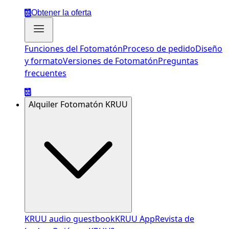
Obtener la oferta
Funciones del Fotomatón
Proceso de pedido
Diseño
y formato
Versiones de Fotomatón
Preguntas
frecuentes
Alquiler Fotomatón KRUU
KRUU audio guestbook
KRUU App
Revista de