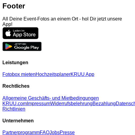
Footer
All Deine Event-Fotos an einem Ort - hol Dir jetzt unsere
App!
Leistungen
Fotobox mieten
Hochzeitsplaner
KRUU App
Rechtliches
Allgemeine Geschäfts- und Mietbedingungen
KRUU.com
Impressum
Widerrufsbelehrung
Bezahlung
Datensc
Richtlinien
Unternehmen
Partnerprogramm
FAQ
Jobs
Presse