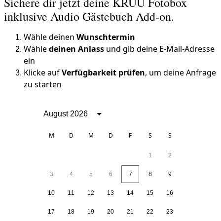
Sichere dir jetzt deine KRUU Fotobox
inklusive Audio Gästebuch Add-on.
Wähle deinen
Wunschtermin
Wähle
deinen Anlass
und gib deine E-Mail-Adresse
ein
Klicke auf
Verfügbarkeit prüfen
, um deine Anfrage
zu starten
August 2026
M
D
M
D
F
S
S
1
2
3
4
5
6
7
8
9
10
11
12
13
14
15
16
17
18
19
20
21
22
23