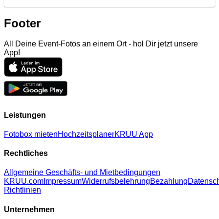
Footer
All Deine Event-Fotos an einem Ort - hol Dir jetzt unsere
App!
Leistungen
Fotobox mieten
Hochzeitsplaner
KRUU App
Rechtliches
Allgemeine Geschäfts- und Mietbedingungen
KRUU.com
Impressum
Widerrufsbelehrung
Bezahlung
Datensc
Richtlinien
Unternehmen