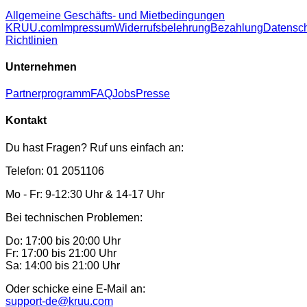
Allgemeine Geschäfts- und Mietbedingungen
KRUU.com
Impressum
Widerrufsbelehrung
Bezahlung
Datensc
Richtlinien
Unternehmen
Partnerprogramm
FAQ
Jobs
Presse
Kontakt
Du hast Fragen? Ruf uns einfach an:
Telefon: 01 2051106
Mo - Fr: 9-12:30 Uhr & 14-17 Uhr
Bei technischen Problemen:
Do: 17:00 bis 20:00 Uhr
Fr: 17:00 bis 21:00 Uhr
Sa: 14:00 bis 21:00 Uhr
Oder schicke eine E-Mail an:
support-de@kruu.com