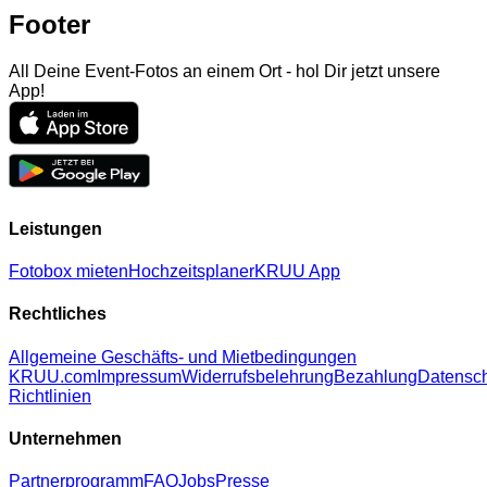
Footer
All Deine Event-Fotos an einem Ort - hol Dir jetzt unsere
App!
Leistungen
Fotobox mieten
Hochzeitsplaner
KRUU App
Rechtliches
Allgemeine Geschäfts- und Mietbedingungen
KRUU.com
Impressum
Widerrufsbelehrung
Bezahlung
Datensc
Richtlinien
Unternehmen
Partnerprogramm
FAQ
Jobs
Presse