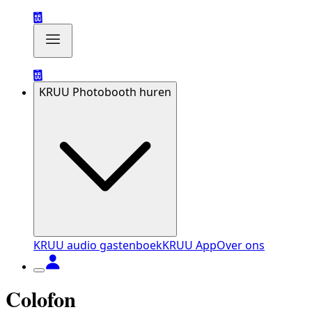
KRUU Photobooth huren
KRUU audio gastenboek
KRUU App
Over ons
Colofon