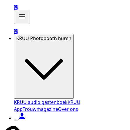
KRUU Photobooth huren
KRUU audio gastenboek
KRUU
App
Trouwmagazine
Over ons