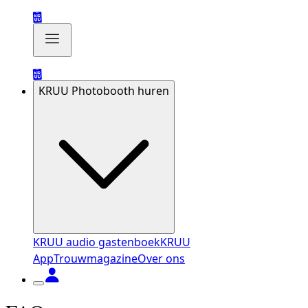
KRUU Photobooth huren
KRUU audio gastenboek
KRUU
App
Trouwmagazine
Over ons