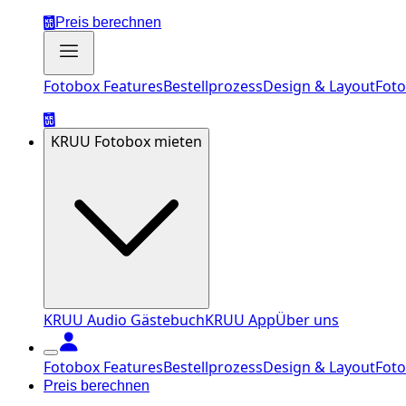
Preis berechnen
Fotobox Features
Bestellprozess
Design & Layout
Foto
KRUU Fotobox mieten
KRUU Audio Gästebuch
KRUU App
Über uns
Fotobox Features
Bestellprozess
Design & Layout
Foto
Preis berechnen