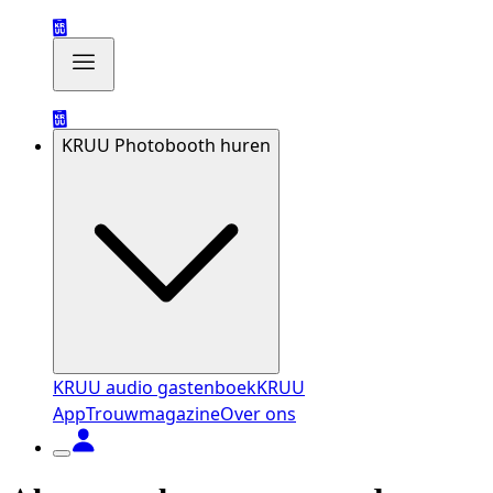
KRUU Photobooth huren
KRUU audio gastenboek
KRUU
App
Trouwmagazine
Over ons