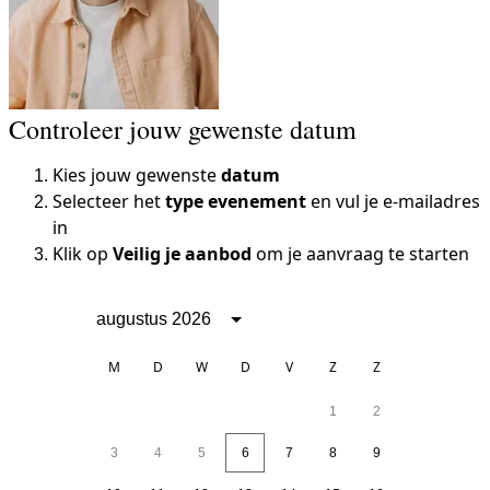
Controleer jouw gewenste datum
Kies jouw gewenste
datum
Selecteer het
type evenement
en vul je e-mailadres
in
Klik op
Veilig je aanbod
om je aanvraag te starten
augustus 2026
M
D
W
D
V
Z
Z
1
2
3
4
5
6
7
8
9