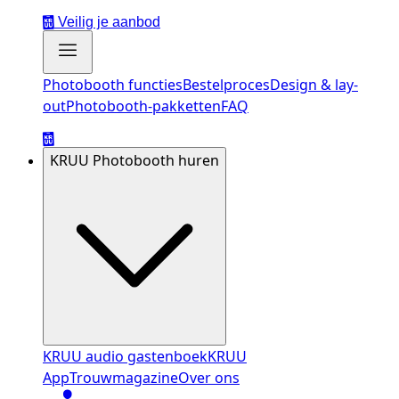
Veilig je aanbod
Photobooth functies
Bestelproces
Design & lay-
out
Photobooth-pakketten
FAQ
KRUU Photobooth huren
KRUU audio gastenboek
KRUU
App
Trouwmagazine
Over ons