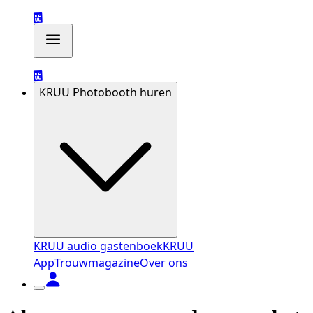
KRUU Photobooth huren
KRUU audio gastenboek
KRUU
App
Trouwmagazine
Over ons